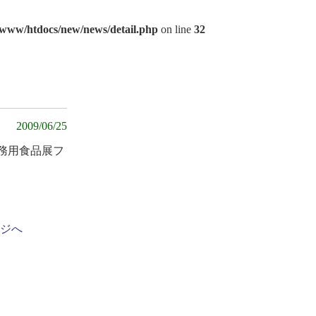
www/htdocs/new/news/detail.php
on line
32
2009/06/25
務用食品展フ
ジへ