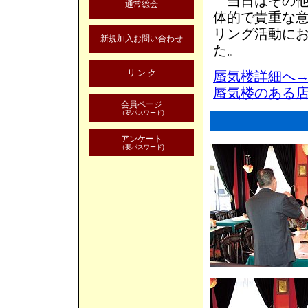
当日はその他
通常総会
体的で貴重な
リング活動に
新規加入お問い合わせ
た。
リ ン ク
蜃気楼詳細へ
蜃気楼のある
会員ページ
（要パスワード)
アンケート
（要パスワード)