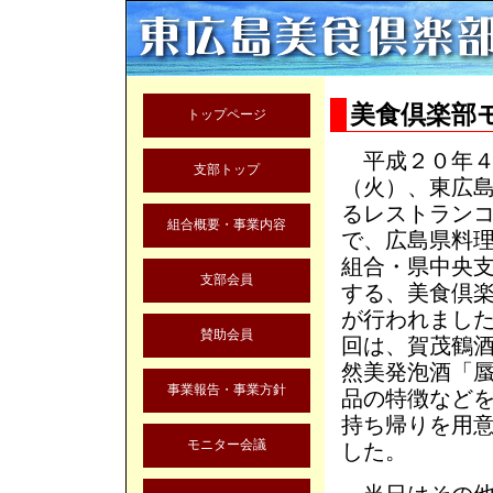
美食倶楽部
トップページ
平成２０年４
支部トップ
（火）、東広
るレストラン
組合概要・事業内容
で、広島県料
組合・県中央
支部会員
する、美食倶
が行われまし
賛助会員
回は、賀茂鶴
然美発泡酒「
事業報告・事業方針
品の特徴など
持ち帰りを用
モニター会議
した。